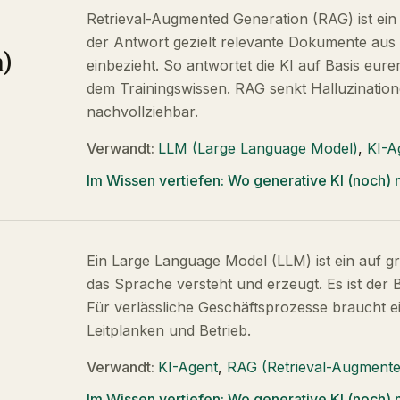
Retrieval-Augmented Generation (RAG) ist ein
der Antwort gezielt relevante Dokumente aus 
)
einbezieht. So antwortet die KI auf Basis eure
dem Trainingswissen. RAG senkt Halluzinati
nachvollziehbar.
Verwandt:
LLM (Large Language Model)
,
KI-A
Im Wissen vertiefen:
Wo generative KI (noch) n
Ein Large Language Model (LLM) ist ein auf g
das Sprache versteht und erzeugt. Es ist der 
Für verlässliche Geschäftsprozesse braucht 
Leitplanken und Betrieb.
Verwandt:
KI-Agent
,
RAG (Retrieval-Augmente
Im Wissen vertiefen:
Wo generative KI (noch) n