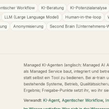
ntischer Workflow
KI-Beratung
KI-Potenzialanalyse
LLM (Large Language Model)
Human-in-the-loop
rung
Anonymisierung
Second Brain (Unternehmens-W
Managed KI-Agenten (englisch: Managed AI Age
als Managed Service baut, integriert und betre
statt selbst ein Tool zu bedienen. Bei ai-trai
bestehende Systeme, Betrieb, Qualitätssicher
Ergebnis; Freigabe-Punkte setzt ihr, wo ihr si
Verwandt:
KI-Agent
,
Agentischer Workflow
,
I