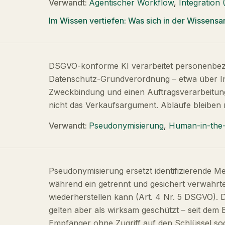
Verwandt:
Agentischer Workflow
,
Integration
Im Wissen vertiefen:
Was sich in der Wissensar
DSGVO-konforme KI verarbeitet personenbe
Datenschutz-Grundverordnung – etwa über Inf
Zweckbindung und einen Auftragsverarbeitung
nicht das Verkaufsargument. Abläufe bleiben 
Verwandt:
Pseudonymisierung
,
Human-in-the
Pseudonymisierung ersetzt identifizierende Me
während ein getrennt und gesichert verwahrt
wiederherstellen kann (Art. 4 Nr. 5 DSGVO).
gelten aber als wirksam geschützt – seit dem 
Empfänger ohne Zugriff auf den Schlüssel s