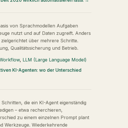
beit 2026 wirklich automatisieren lässt
→
f Basis von Sprachmodellen Aufgaben
euge nutzt und auf Daten zugreift. Anders
 zielgerichtet über mehrere Schritte.
ung, Qualitätssicherung und Betrieb.
 Workflow
,
LLM (Large Language Model)
iven KI-Agenten: wo der Unterschied
Schritten, die ein KI-Agent eigenständig
edigen – etwa recherchieren,
erschied zu einem einzelnen Prompt plant
und Werkzeuge. Wiederkehrende