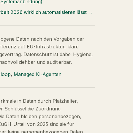
 (Systemanbindung)
beit 2026 wirklich automatisieren lässt
→
zogene Daten nach den Vorgaben der
erenz auf EU-Infrastruktur, klare
svertrag. Datenschutz ist dabei Hygiene,
nachvollziehbar und auditierbar.
-loop
,
Managed KI-Agenten
rkmale in Daten durch Platzhalter,
er Schlüssel die Zuordnung
 Die Daten bleiben personenbezogen,
EuGH-Urteil von 2025 sind sie für
ogar keine personenbezogenen Daten